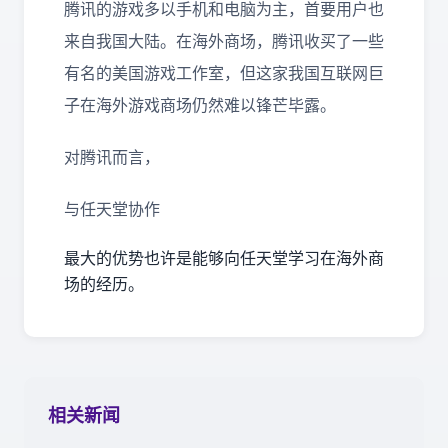
腾讯的游戏多以手机和电脑为主，首要用户也
来自我国大陆。在海外商场，腾讯收买了一些
有名的美国游戏工作室，但这家我国互联网巨
子在海外游戏商场仍然难以锋芒毕露。
对腾讯而言，
与任天堂协作
最大的优势也许是能够向任天堂学习在海外商
场的经历。
相关新闻