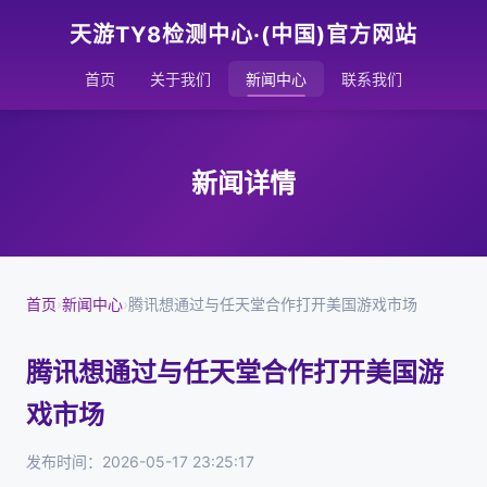
天游TY8检测中心·(中国)官方网站
首页
关于我们
新闻中心
联系我们
新闻详情
首页
›
新闻中心
›
腾讯想通过与任天堂合作打开美国游戏市场
腾讯想通过与任天堂合作打开美国游
戏市场
发布时间：2026-05-17 23:25:17