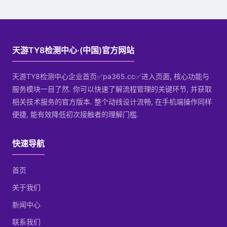
天游TY8检测中心·(中国)官方网站
天游TY8检测中心企业首页✅pa365.cc✅进入页面, 核心功能与
服务模块一目了然. 你可以快速了解流程管理的关键环节, 并获取
相关技术服务的官方版本. 整个动线设计流畅, 在手机端操作同样
便捷, 能有效降低初次接触者的理解门槛.
快速导航
首页
关于我们
新闻中心
联系我们