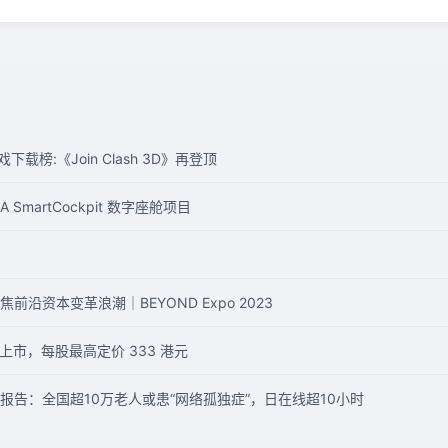
下载榜:《Join Clash 3D》再登顶
TLA SmartCockpit 数字座舱项目
沿资本变革浪潮｜BEYOND Expo 2023
所上市，每股最高定价 333 港元
告：全国超10万老人或患“网络孤独症”，日在线超10小时