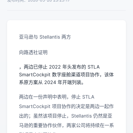
亚马逊与 Stellantis 两方
向路透社证明
，两边已停止 2022 年头发布的 STLA
SmartCockpit 数字座舱渠道项目协作，该体
系原方案从 2024 年开端列装。
两边在一份声明中表明，停止 STLA
SmartCockpit 项目协作的决定是两边一起作
出的；虽然该项目停止，Stellantis 仍然是亚
马逊的重要协作伙伴，两家公司将持续在一系