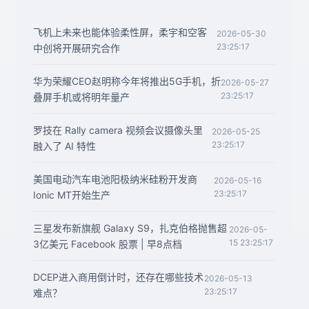
飞机上未来也能体验柔性屏，柔宇和空客
2026-05-30
23:25:17
中创将开展研究合作
华为荣耀CEO赵明称今年将推出5G手机，折
2026-05-27
23:25:17
叠屏手机或将明年量产
罗技在 Rally camera 视频会议摄像头里
2026-05-25
23:25:17
融入了 AI 特性
美国电动汽车电池阳极纳米硅粉开发商
2026-05-16
23:25:17
Ionic MT开始生产
三星发布新旗舰 Galaxy S9，扎克伯格抛售超
2026-05-
15 23:25:17
3亿美元 Facebook 股票 | 早8点档
DCEP进入商用倒计时，还存在哪些技术
2026-05-13
23:25:17
难点？