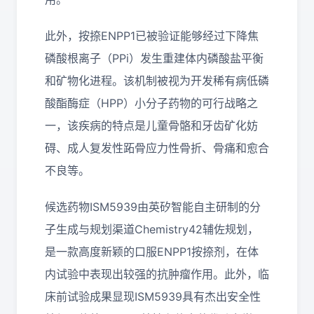
此外，按捺ENPP1已被验证能够经过下降焦
磷酸根离子（PPi）发生重建体内磷酸盐平衡
和矿物化进程。该机制被视为开发稀有病低磷
酸酯酶症（HPP）小分子药物的可行战略之
一，该疾病的特点是儿童骨骼和牙齿矿化妨
碍、成人复发性跖骨应力性骨折、骨痛和愈合
不良等。
候选药物ISM5939由英矽智能自主研制的分
子生成与规划渠道Chemistry42辅佐规划，
是一款高度新颖的口服ENPP1按捺剂，在体
内试验中表现出较强的抗肿瘤作用。此外，临
床前试验成果显现ISM5939具有杰出安全性