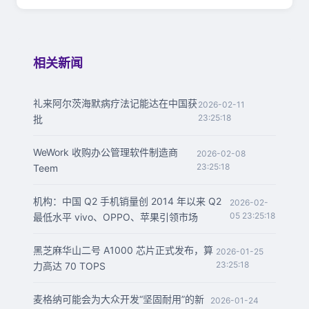
相关新闻
礼来阿尔茨海默病疗法记能达在中国获
2026-02-11
23:25:18
批
WeWork 收购办公管理软件制造商
2026-02-08
23:25:18
Teem
机构：中国 Q2 手机销量创 2014 年以来 Q2
2026-02-
05 23:25:18
最低水平 vivo、OPPO、苹果引领市场
黑芝麻华山二号 A1000 芯片正式发布，算
2026-01-25
23:25:18
力高达 70 TOPS
麦格纳可能会为大众开发“坚固耐用”的新
2026-01-24