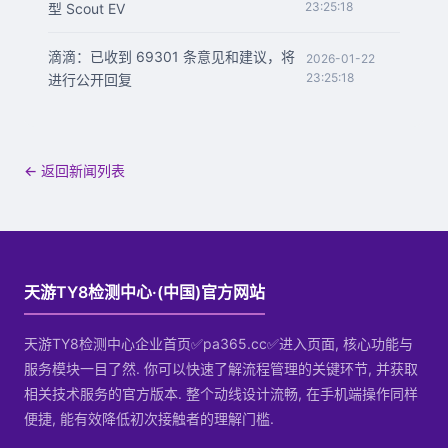
23:25:18
型 Scout EV
滴滴：已收到 69301 条意见和建议，将
2026-01-22
23:25:18
进行公开回复
← 返回新闻列表
天游TY8检测中心·(中国)官方网站
天游TY8检测中心企业首页✅pa365.cc✅进入页面, 核心功能与
服务模块一目了然. 你可以快速了解流程管理的关键环节, 并获取
相关技术服务的官方版本. 整个动线设计流畅, 在手机端操作同样
便捷, 能有效降低初次接触者的理解门槛.