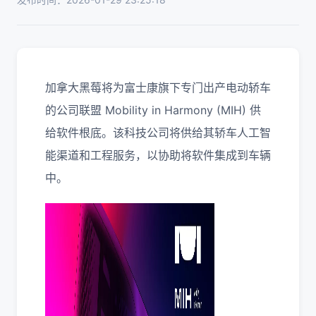
加拿大黑莓将为富士康旗下专门出产电动轿车
的公司联盟 Mobility in Harmony (MIH) 供
给软件根底。该科技公司将供给其轿车人工智
能渠道和工程服务，以协助将软件集成到车辆
中。