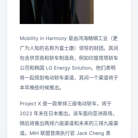
Mobility in Harmony 是由鸿海精细工业（更
广为人知的名称为富士康）领导的财团。其间
包含供货商和轿车制造商，例如印度塔塔轿车
公司和韩国 LG Energy Solution。他们表明
将一起规划电动轿车渠道，其间一个渠道将于
本年晚些时候推出。
Project X 是一款单排三座电动轿车，将于
2023 年末在日本推出。该车面向亚洲商场，
随后将推出两排六座渠道和未来的三排九座渠
道。MIH 联盟首席执行官 Jack Cheng 表