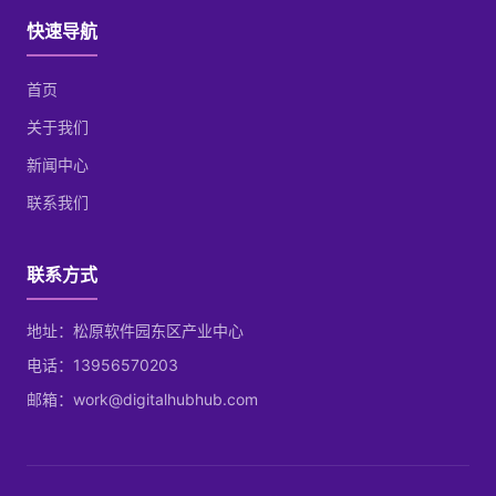
快速导航
首页
关于我们
新闻中心
联系我们
联系方式
地址：松原软件园东区产业中心
电话：13956570203
邮箱：work@digitalhubhub.com