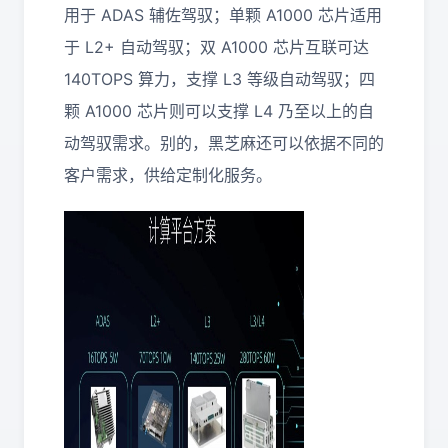
用于 ADAS 辅佐驾驭；单颗 A1000 芯片适用
于 L2+ 自动驾驭；双 A1000 芯片互联可达
140TOPS 算力，支撑 L3 等级自动驾驭；四
颗 A1000 芯片则可以支撑 L4 乃至以上的自
动驾驭需求。别的，黑芝麻还可以依据不同的
客户需求，供给定制化服务。