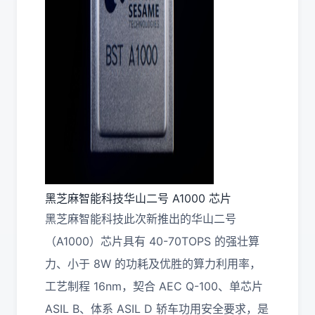
黑芝麻智能科技华山二号 A1000 芯片
黑芝麻智能科技此次新推出的华山二号
（A1000）芯片具有 40-70TOPS 的强壮算
力、小于 8W 的功耗及优胜的算力利用率，
工艺制程 16nm，契合 AEC Q-100、单芯片
ASIL B、体系 ASIL D 轿车功用安全要求，是