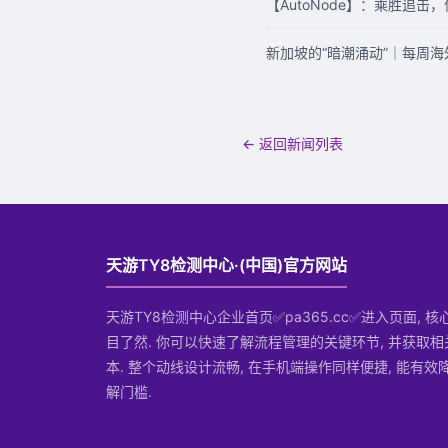
【AutoNode】：乘胜追
新加坡的“暗潮涌动”｜每周
← 返回新闻列表
天游TY8检测中心·(中国)官方网站
天游TY8检测中心企业首页✅pa365.cc✅进入页面, 
目了然. 你可以快速了解流程管理的关键环节, 并获取
本. 整个动线设计流畅, 在手机端操作同样便捷, 能有
解门槛.