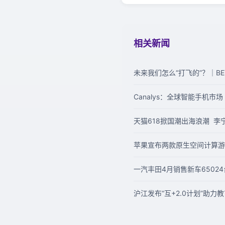
相关新闻
未来我们怎么“打飞的”？｜BEYO
Canalys：全球智能手机市场 
天猫618掀国潮出海浪潮 李
苹果宣布两款原生空间计算游戏将
一汽丰田4月销售新车65024
沪江发布“互+2.0计划”助