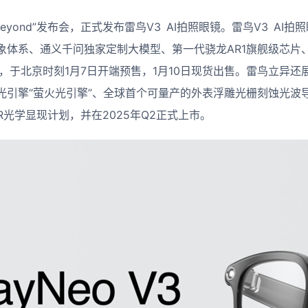
Beyond”发布会，正式发布雷鸟V3 AI拍照眼镜。雷鸟V3 AI
象体系、通义千问独家定制大模型、第一代骁龙AR1旗舰级芯片
元，于北京时刻1月7日开端预售，1月10日现货出售。雷鸟立异还
引擎“萤火光引擎”、全球首个可量产的外表浮雕光栅刻蚀光波导“R
AR光学显现计划，并在2025年Q2正式上市。