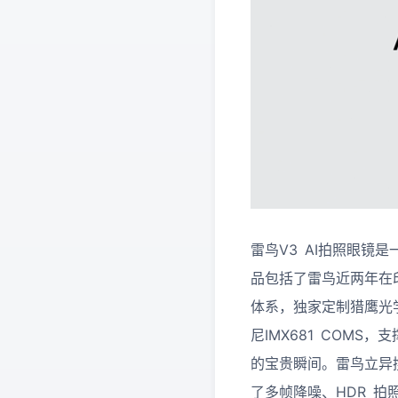
雷鸟V3 AI拍照眼镜
品包括了雷鸟近两年在
体系，独家定制猎鹰光学
尼IMX681 COM
的宝贵瞬间。雷鸟立异
了多帧降噪、HDR 拍