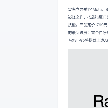
雷鸟立异举办“Meta，
巅峰之作，搭载猎鹰印
技能。产品定价1799
的最新进展：首个自研光
鸟X3 Pro将搭载上述