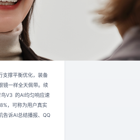
行支撑平衡优化，装备
眼镜⼀样全天佩带。续
V3 的AI均匀响应速
达98%，可称为用户真实
机告诉AI总结播报、QQ