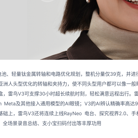
C电池、轻量钛金属转轴和电路优化规划，整机分量仅39克，并进
亚洲人头型优化的转轴和夹持力，使不同头型用户都可以像一般
，雷鸟V3可支撑30小时超长续航时刻，轻松满意远程出行。雷鸟
-Ban Meta及其他接入通用模型的AI眼镜；V3的AI辨认精确率高
础上，雷鸟V3还将连续上线RayNeo 电台、探究视界2.0、手
客、全场景录音总结、支小宝扫码付出等丰厚功用