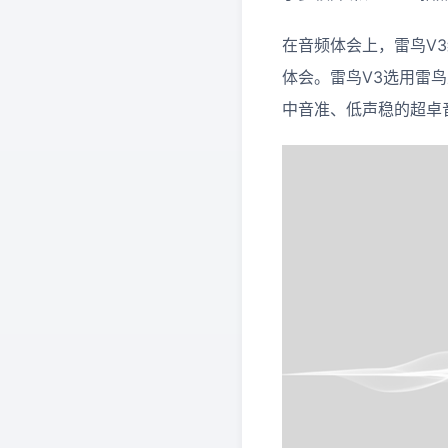
在音频体会上，雷鸟V
体会。雷鸟V3选用雷鸟
中音准、低声稳的超卓