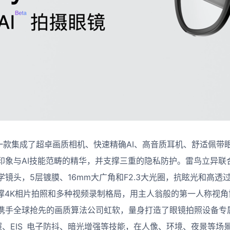
是一款集成了超卓画质相机、快速精确AI、高音质耳机、舒适佩
印象与AI技能范畴的精华，并支撑三重的隐私防护。雷鸟立异联合
镜头，5层镀膜、16mm大广角和F2.3大光圈，抗眩光和高透
S，支撑4K相片拍照和多种视频录制格局，用主人翁般的第一人称视
携手全球抢先的画质算法公司虹软，量身打造了眼镜拍照设备专
照、EIS 电子防抖、暗光增强等技能，在人像、环境、夜景等场