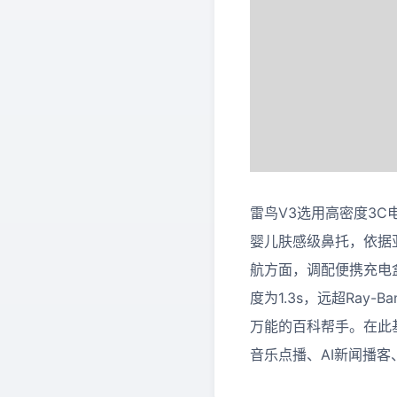
雷鸟V3选用高密度3
婴儿肤感级鼻托，依据
航方面，调配便携充电盒
度为1.3s，远超Ray
万能的百科帮手。在此基
音乐点播、AI新闻播