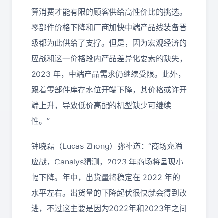
算消费才能有限的顾客供给高性价比的挑选。
零部件价格下降和厂商加快中端产品线装备晋
级都为此供给了支撑。但是，因为宏观经济的
应战和这一价格段内产品差异化要素的缺失，
2023 年，中端产品需求仍继续受限。此外，
跟着零部件库存水位开端下降，其价格或许开
端上升，导致低价高配的机型缺少可继续
性。”
钟晓磊（Lucas Zhong）弥补道：“商场充溢
应战，Canalys猜测，2023 年商场将呈现小
幅下降。年中，出货量将稳定在 2022 年的
水平左右。出货量的下降起伏很快就会得到改
进，不过这主要是因为2022年和2023年之间