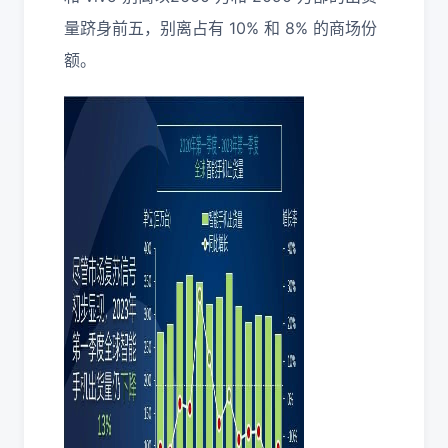
量跻身前五，别离占有 10% 和 8% 的商场份
额。