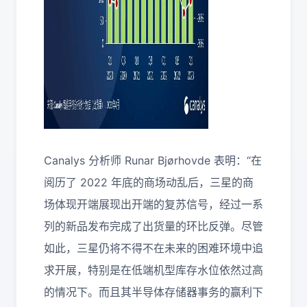
Canalys 分析师 Runar Bjørhovde 表明：“在
阅历了 2022 年底的商场动乱后，三星的商
场体现开端展现出开端的复苏信号，经过一系
列的新品发布完成了出货量的环比反弹。尽管
如此，三星仍将不得不在未来的困难环境中追
求开展，特别是在低端机型库存水位依然过高
的情况下。而且其半导体存储器事务的赢利下