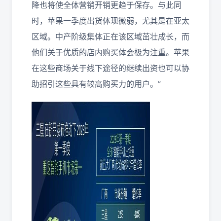
降也将使全体营销开销更趋于保存。与此同
时，苹果一季度出货体现微弱，尤其是在亚太
区域。中产阶级集体正在该区域茁壮成长，而
他们关于优质的店内购买体会极为注重。苹果
在这些商场关于线下途径的继续出资也可以协
助招引这些具有较高购买力的用户。”