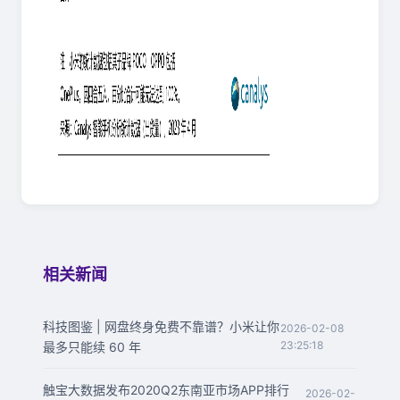
相关新闻
科技图鉴 | 网盘终身免费不靠谱？小米让你
2026-02-08
23:25:18
最多只能续 60 年
触宝大数据发布2020Q2东南亚市场APP排行
2026-02-