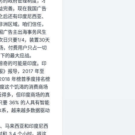
厉的政府管理制度，才
益完善。现在我国广告
之后还有印度尼西亚、
非洲区域。咱们信任，
国广告主出海事务风生
只要1/4，装置30天
商场，付费用户只占一切
当下的最大应战。
惊奇的可能是印度。印
报导，2017 年至
 2018 年榜首季度排名榜
印度这个饥渴的消费商场
低得多，但印度商场的真
要 36% 的人具有智能
态体系，越来越多数据驱动
国、马来西亚和印度尼西
和 3.4 个小时。将这