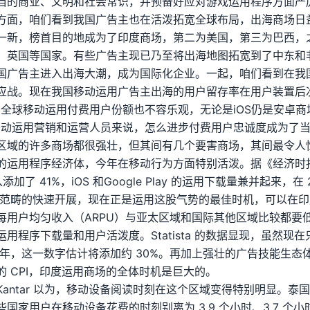
当的商业、文明和社会常识，并预备好应对游戏运用程序方面严
方面，咱们看到我国广告主也在活泼拓宽全球布局，出海商场日
一新，榜首目的地成为了印度商场，第二为美国，第三为巴西，
、英国等国家。有些广告主现已乃至将出海地图拓宽到了中东和
国广告主进入出海大潮，成为国际化企业。一起，咱们看到在我
应战。现在我国移动运用广告主出海的用户留存率在用户装置后次日
，全球移动运用付费用户份额也不容乐观，无论是iOS仍是安卓
移动运用营销和运营人员来说，怎么进步付费用户忠诚度成为了
区域的许多商场都很强壮，但其间有几个要害商场，其间最令人
的运用程序经济体，今年在移动行为方面特别活泼。据《经济时报》
添加了 41%，iOS 和Google Play 的运用下载量兼并起来，在
济范畴的快速开展，现在正是运用这股气势的最佳时机，可以在
每用户均匀收入（ARPU）与亚太区域和国际其他区域比较都要
用程序下载量和用户活泼度。Statista 的数据显现，虽然现在只
3 年，这一数字估计将添加约 30%。再加上强壮的广告技能生
 CPI，印度运用商场的全体时机是巨大的。
Kantar 以为，移动设备阅读时刻在这个区域变得特别明显。泰
家用户在移动设备花费的时刻别离为 3.9 个小时、3.7 个小时