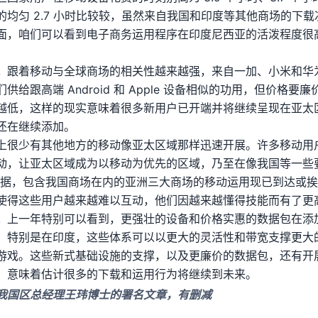
均匀 2.7 小时比较较，虽然来自我国和印度等其他商场的下
面，咱们可以看到电子商务运用程序在印度尼西亚的活泼程度很
。
。
跟着移动与全球商场的相关性越来越强，来自一加、小米和华
给跟高端 Android 和 Apple 设备相似的功用，但价格
越低，这样的现实意味着很多新用户已开端并将继续呈现在亚太
还在继续添加。
上很少有其他地方的移动像亚太区域那样迅速开展。许多移动用
动，让亚太区域成为以移动为优先的区域，乃至在像我国等一些
据，包含我国商场在内的亚洲三大商场的移动运用现已到达或挨近
使得这些用户越来越难以互动，他们因越来越懂得技能而有了更
。
上一年特别可以看到，更强壮的设备和价格实惠的数据包在添加
。特别是在印度，这些体系可以以更大的灵活性和带宽支撑更大
游戏。这些新式基础设施的支撑，以及更廉价的数据包，还有开
，意味着估计很多的下载和运用行为将继续到未来。
yer我国区总经理王玮博士的署名文章，有删减