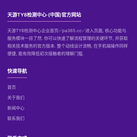
天游TY8检测中心·(中国)官方网站
天游TY8检测中心企业首页✅pa365.cc✅进入页面, 核心功能与
服务模块一目了然. 你可以快速了解流程管理的关键环节, 并获取
相关技术服务的官方版本. 整个动线设计流畅, 在手机端操作同样
便捷, 能有效降低初次接触者的理解门槛.
快速导航
首页
关于我们
新闻中心
联系我们