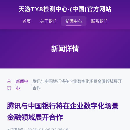
天游TY8检测中心·(中国)官方网站
首页
关于我们
新闻中心
联系我们
新闻详情
首
新闻中
腾讯与中国银行将在企业数字化场景金融领域展开
›
›
页
心
合作
腾讯与中国银行将在企业数字化场景
金融领域展开合作
发布时间：2026-01-08 23:25:18