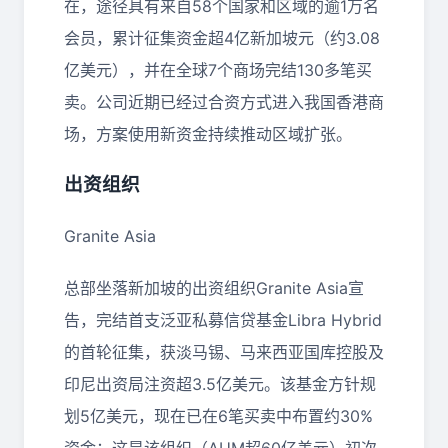
在，途径具有来自58个国家和区域的逾1万名
会员，累计征集资金超4亿新加坡元（约3.08
亿美元），并在全球7个商场完结130多笔买
卖。公司近期已经过合资方式进入我国香港商
场，方案使用新资金持续推动区域扩张。
出资组织
Granite Asia
总部坐落新加坡的出资组织
Granite Asia
宣
告，完结首支泛亚私募信贷基金
Libra Hybrid
的首轮征集，获淡马锡、马来西亚国库控股及
印尼出资局注资超
3.5
亿美元。该基金方针规
划
5
亿美元，现在已在
6
笔买卖中布置约
30%