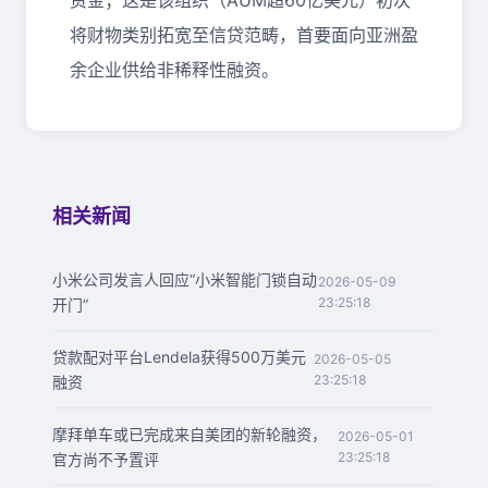
资金；这是该组织（
AUM
超
60
亿美元）初次
将财物类别拓宽至信贷范畴，首要面向亚洲盈
余企业供给非稀释性融资。
相关新闻
小米公司发言人回应“小米智能门锁自动
2026-05-09
23:25:18
开门”
贷款配对平台Lendela获得500万美元
2026-05-05
23:25:18
融资
摩拜单车或已完成来自美团的新轮融资，
2026-05-01
23:25:18
官方尚不予置评