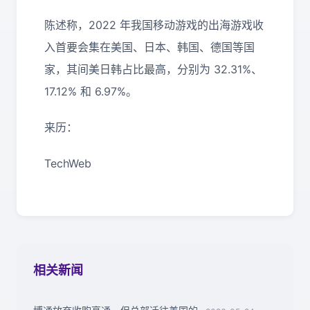
陈述称，2022 年我国移动游戏的出海游戏收
入首要会集在美国、日本、韩国、德国等国
家，其间美日韩占比最高，分别为 32.31%、
17.12% 和 6.97%。
来历：
TechWeb
相关新闻