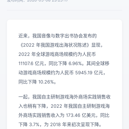
近来，我国音像与数字出书协会发布的
《2022 年我国游戏出海状况陈述》显现，
2022 年全球游戏商场规模约为人民币
11107.6 亿元，同比下降 6.96%。其间全球移
动游戏商场规模约为人民币 5945.19 亿元，
同比下降 10.26%。
一起，我国自主研制游戏海外商场实践销售收
入也稍有下降，2022 年我国自主研制游戏海
外商场实践销售收入为 173.46 亿美元，同比
下降 3.7%，为 2018 年来初次呈现下降。