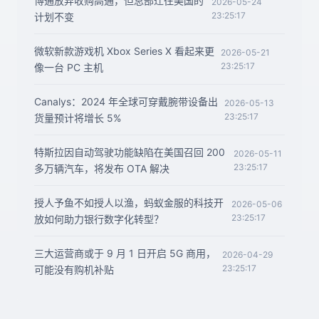
博通放弃收购高通，但总部迁往美国的
2026-05-24
23:25:17
计划不变
微软新款游戏机 Xbox Series X 看起来更
2026-05-21
23:25:17
像一台 PC 主机
Canalys：2024 年全球可穿戴腕带设备出
2026-05-13
23:25:17
货量预计将增长 5%
特斯拉因自动驾驶功能缺陷在美国召回 200
2026-05-11
23:25:17
多万辆汽车，将发布 OTA 解决
授人予鱼不如授人以渔，蚂蚁金服的科技开
2026-05-06
23:25:17
放如何助力银行数字化转型？
三大运营商或于 9 月 1 日开启 5G 商用，
2026-04-29
23:25:17
可能没有购机补贴