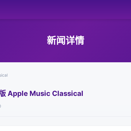
新闻详情
ical
Apple Music Classical
0