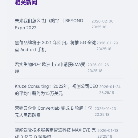
相关新闻
未来我们怎么“打飞的”？｜BEYOND
2026-02-06
23:25:18
Expo 2022
黑莓品牌将于 2021 年回归，将推 5G 全键
2026-01-29
23:25:18
盘 Android 手机
君实生物PD-1欧洲上市申请获EMA受
2026-01-26
23:25:18
理
Kruze Consulting：2022年，初创公司CEO
2026-01-24
23:25:18
的平均年薪约为15万美元
营销云企业 Convertlab 完成 B 轮超 1 亿
2026-01-23
23:25:18
元人民币融资
智能驾驶技术服务商智驾科技 MAXIEYE 完
2026-01-18
23:25:18
成 3 亿元 B 轮融资