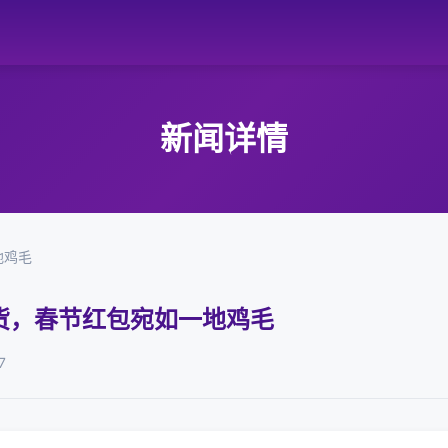
新闻详情
地鸡毛
货，春节红包宛如一地鸡毛
7