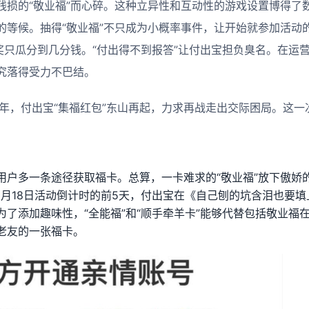
残损的“敬业福”而心碎。这种立异性和互动性的游戏设置博得了
的等候。抽得“敬业福”不只成为小概率事件，让开始就参加活动
开奖只瓜分到几分钱。“付出得不到报答”让付出宝担负臭名。在运
究落得受力不巴结。
7年，付出宝“集福红包”东山再起，力求再战走出交际困局。这一
用户多一条途径获取福卡。总算，一卡难求的“敬业福”放下傲娇
1月18日活动倒计时的前5天，付出宝在《自己刨的坑含泪也要
为了添加趣味性，“全能福”和“顺手牵羊卡”能够代替包括敬业福
老友的一张福卡。