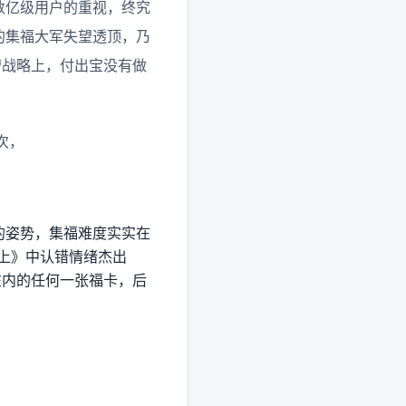
数亿级用户的重视，终究
的集福大军失望透顶，乃
营战略上，付出宝没有做
次，
的姿势，集福难度实实在
填上》中认错情绪杰出
在内的任何一张福卡，后