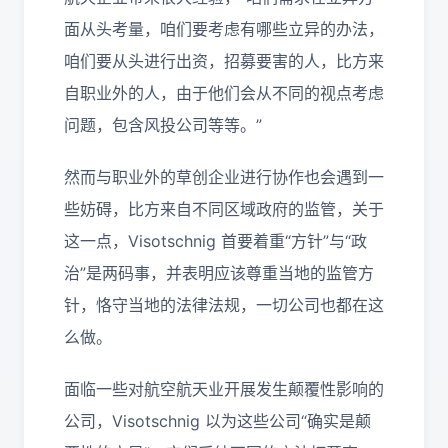
面从头考量，咱们要考虑有哪些立异的办法，
咱们要从头进行出资，招募要害的人，比方来
自职业外的人，由于他们会从不同的视点考虑
问题，包含风投公司等等。”
然而与职业外的草创企业进行协作也会遇到一
些妨碍，比方来自不同区域政府的监管，关于
这一点，Visotschnig 首要着重“方针”与“政
治”是两码事，并表明应该尊重当地的监管方
针，恪守当地的法律法规，一切公司也都在这
么做。
面临一些对航空航天业开展发生颠覆性影响的
公司，Visotschnig 以为这些公司“确实是颠