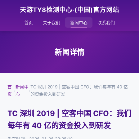
天游TY8检测中心·(中国)官方网站
首页
关于我们
新闻中心
联系我们
新闻详情
首
新闻中
TC 深圳 2019 | 空客中国 CFO：我们每年有 40 亿
›
›
页
心
的资金投入到研发
TC 深圳 2019 | 空客中国 CFO：我们
每年有 40 亿的资金投入到研发
发布时间：2026-01-26 23:25:18