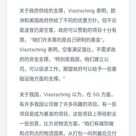
关于政府供给的支撑，Visotschnig 表明，欧
洲和美国政府供给了不同的优惠方针，但不论
是波音仍是空客，政府可以赞助的项目十分有
限， “咱们许多靠的是自己研制的基金”，
Visotschnig 表明，空客满足强壮，不需求政
府的资金支撑，“特别是我国，咱们建立公
司，可以促进工作，期望政府可以给予一些基
础设施方面的支撑。”
关于我国，Visotschnig 以为，在 5G 方面，
有许多我国公司做了许多风趣的项目。有一些
项目是成为基准的项目，这些项目上带给职业
一些创意，比方说物流方面，“咱们有端到端
和点到点的物流提高，从打包一向到最后交付