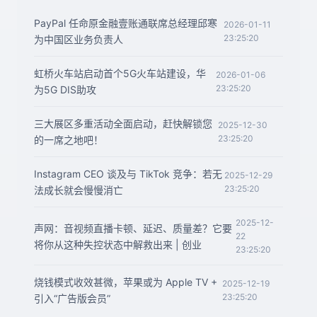
PayPal 任命原金融壹账通联席总经理邱寒
2026-01-11
23:25:20
为中国区业务负责人
虹桥火车站启动首个5G火车站建设，华
2026-01-06
23:25:20
为5G DIS助攻
三大展区多重活动全面启动，赶快解锁您
2025-12-30
23:25:20
的一席之地吧！
Instagram CEO 谈及与 TikTok 竞争：若无
2025-12-29
23:25:20
法成长就会慢慢消亡
2025-12-
声网：音视频直播卡顿、延迟、质量差？它要
22
将你从这种失控状态中解救出来 | 创业
23:25:20
烧钱模式收效甚微，苹果或为 Apple TV +
2025-12-19
23:25:20
引入“广告版会员”