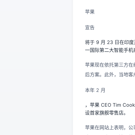
苹果
宣告
将于 9 月 23 日
一国际第二大智能手机
苹果现在依托第三方在线
后方案。此外，当地客户
本年 2 月
，苹果 CEO Tim
设首家旗舰零售店。
苹果在网站上表明，公