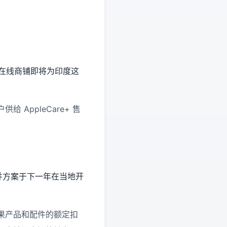
，在线商铺即将为印度这
AppleCare+ 售
，并方案于下一年在当地开
果产品和配件的额定扣