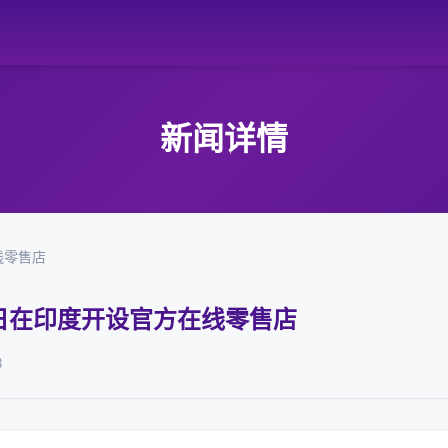
新闻详情
线零售店
3 日在印度开设官方在线零售店
8