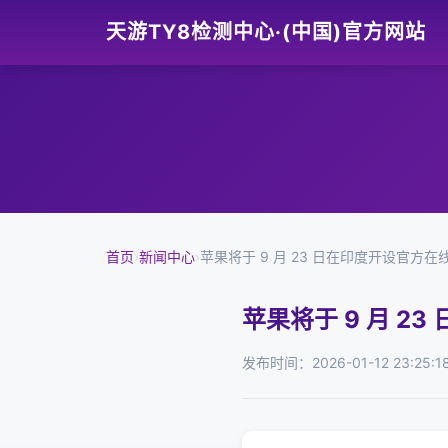
天游TY8检测中心·(中国)官方网站
首页
›
新闻中心
›
苹果将于 9 月 23 日在印度开设官方在
苹果将于 9 月 2
发布时间：2026-01-12 23:25:1