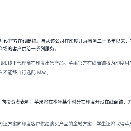
在印度开设官方在线商铺。自从该公司在印度开展事务二十多年以来
商场的客户供给一系列服务。
和线下代理商在印度出售产品。苹果官方在线商铺将为印度用户供给 
还能够自行选配 Mac。
 Cook 向投资者表明，苹果将在本年某个时分在印度开设在线商铺
司还方案向印度客户供给购买产品的金融方案，学生还将取得苹