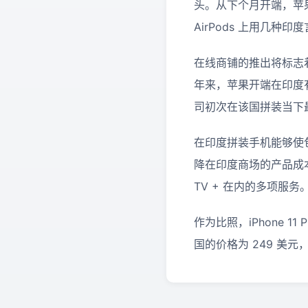
头。从下个月开端，苹
AirPods 上用几种
在线商铺的推出将标志着
年来，苹果开端在印度有
司初次在该国拼装当下最新
在印度拼装手机能够使
降在印度商场的产品成本
TV + 在内的多项服务
作为比照，iPhone 11
国的价格为 249 美元