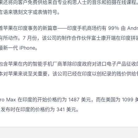
果还将向客户免费供给来自专业构思人士的音乐和拍摄在线课程
印度言语来镌刻文字或表情符号。
苹果在印度事务的新篇章——印度手机商场约有 99％ 由 Andr
所动作。7 月份，该公司的制作合作伙伴富士康开端在印度拼装 iP
一代 iPhone。
包含苹果在内的智能手机厂商革除印度政府对进口电子产品征收的约
对苹果来说至关重要，该公司已经在印度以创纪录的贱价供给包含 Ap
。
 Pro Max 在印度的开始价格约为 1487 美元，而在美国为 1099 美元
，发布时在印度的价格约为 341 美元。