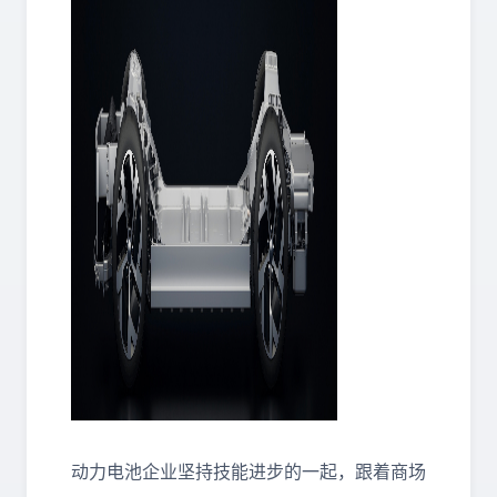
动力电池企业坚持技能进步的一起，跟着商场