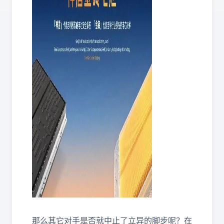
那么其它对手是否就中止了立异的脚步呢？在