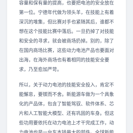
容量和保有量的提高，也要把电池的安全放在
第一位。宁德年代做为领头羊，在技能上有着
深沉的堆集，但比赛对手也紧随其后，谁都不
想在这个技能比赛中落后。一旦扔掉了对技能
和安全的寻求，就会被商场扔掉。别的，除了
在国内商场比赛，这些动力电池产品也要面对
出海，在海外商场也有着相同的技能安全要
求，乃至愈加严苛。
所以，关于动力电池的技能安全投入，肯定不
能懈怠，要锲而不舍。新能源车做为一个具象
化的产品体，包含了智能驾驭、软件体系、芯
片和人工智能大模型、还有巩固的车身。但这
些功用要依托在动力电池上才干完成工作，动
力电池也是一台车本钱最大的部件。全球新能