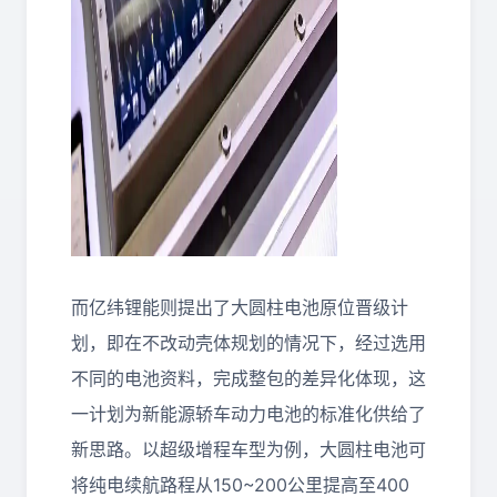
而亿纬锂能则提出了大圆柱电池原位晋级计
划，即在不改动壳体规划的情况下，经过选用
不同的电池资料，完成整包的差异化体现，这
一计划为新能源轿车动力电池的标准化供给了
新思路。以超级增程车型为例，大圆柱电池可
将纯电续航路程从150~200公里提高至400