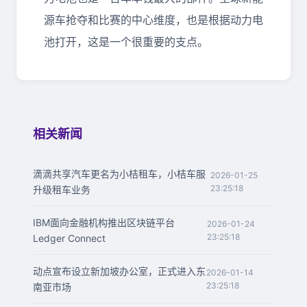
源车抢夺和比赛的中心维度，也是根据动力电
池打开，这是一个很重要的支点。
相关新闻
滴滴共享汽车更名为小桔租车，小桔车服
2026-01-25
23:25:18
升级租车业务
IBM面向金融机构推出区块链平台
2026-01-24
23:25:18
Ledger Connect
动点宣布设立新加坡办公室，正式进入东
2026-01-14
23:25:18
南亚市场