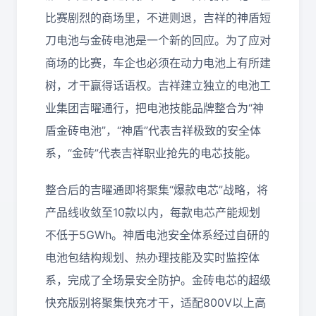
比赛剧烈的商场里，不进则退，吉祥的神盾短
刀电池与金砖电池是一个新的回应。为了应对
商场的比赛，车企也必须在动力电池上有所建
树，才干赢得话语权。吉祥建立独立的电池工
业集团吉曜通行，把电池技能品牌整合为“神
盾金砖电池”，“神盾”代表吉祥极致的安全体
系，“金砖”代表吉祥职业抢先的电芯技能。
整合后的吉曜通即将聚集“爆款电芯”战略，将
产品线收敛至10款以内，每款电芯产能规划
不低于5GWh。神盾电池安全体系经过自研的
电池包结构规划、热办理技能及实时监控体
系，完成了全场景安全防护。金砖电芯的超级
快充版别将聚集快充才干，适配800V以上高