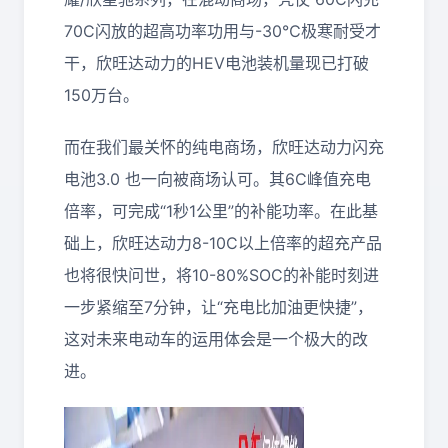
70C闪放的超高功率功用与-30℃极寒耐受才
干，欣旺达动力的HEV电池装机量现已打破
150万台。
而在我们最关怀的纯电商场，欣旺达动力闪充
电池3.0 也一向被商场认可。其6C峰值充电
倍率，可完成“1秒1公里”的补能功率。在此基
础上，欣旺达动力8-10C以上倍率的超充产品
也将很快问世，将10-80%SOC的补能时刻进
一步紧缩至7分钟，让“充电比加油更快捷”，
这对未来电动车的运用体会是一个极大的改
进。