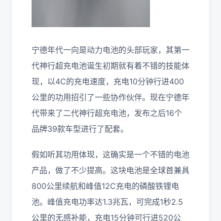
宁德年代一向是动力电池的头部玩家，其第一
代神行超充电池诞生初期就有着不错的技能体
现，以4C的充电速度，充电10分钟行进400
公里的功用招引了一些协作伙伴。现在宁德年
代带来了二代神行超充电池，发布之后16个
品牌39款车型进行了配套。
假如听其功用体现，这确实是一个不错的电池
产品，做了不少提高。这块电池是全球首兼具
800公里续航和峰值12C充电的磷酸铁锂电
池。峰值充电功率达1.3兆瓦，可完成1秒2.5
公里的无感补能，充电15分钟可行进520公