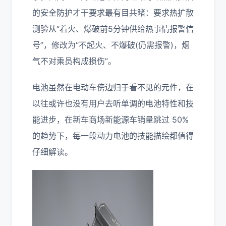
的安全防护才干要求最有目共睹：要求热扩散
测验从“着火、爆破前5分钟供给热事情报警信
号”，修改为“不起火、不爆破(仍需报警)，烟
气不对乘员构成损伤”。
电池虽然在电动车傍边归于看不见的元件，在
以往或许也没有用户去听单调的电池特性和技
能进步，在新车商场新能源车销量跳过 50%
的趋势下，每一段动力电池的技能描绘都值得
仔细解读。