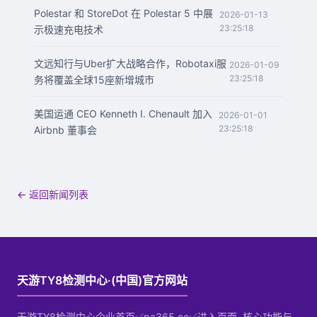
Polestar 和 StoreDot 在 Polestar 5 中展
2026-01-13
23:25:18
示极速充电技术
文远知行与Uber扩大战略合作，Robotaxi服
2026-01-09
23:25:18
务将覆盖全球15座新增城市
美国运通 CEO Kenneth I. Chenault 加入
2026-01-01
23:25:18
Airbnb 董事会
← 返回新闻列表
天游TY8检测中心·(中国)官方网站
天游TY8检测中心企业首页✅pa365.cc✅进入页面, 核心功能与