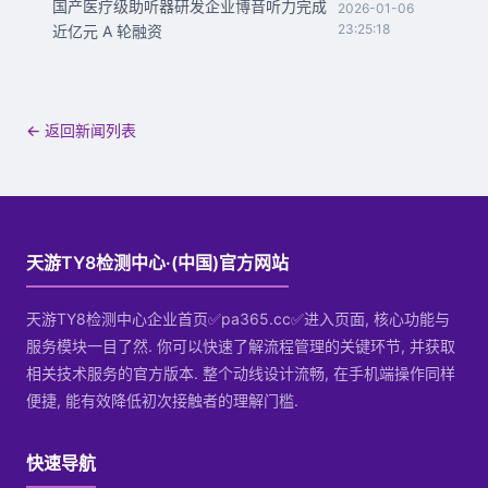
国产医疗级助听器研发企业博音听力完成
2026-01-06
23:25:18
近亿元 A 轮融资
← 返回新闻列表
天游TY8检测中心·(中国)官方网站
天游TY8检测中心企业首页✅pa365.cc✅进入页面, 核心功能与
服务模块一目了然. 你可以快速了解流程管理的关键环节, 并获取
相关技术服务的官方版本. 整个动线设计流畅, 在手机端操作同样
便捷, 能有效降低初次接触者的理解门槛.
快速导航