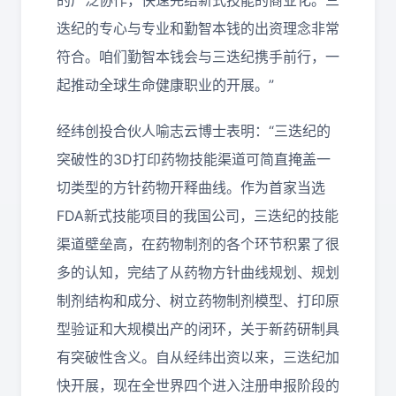
的广泛协作，快速完结新式技能的商业化。三
迭纪的专心与专业和勤智本钱的出资理念非常
符合。咱们勤智本钱会与三迭纪携手前行，一
起推动全球生命健康职业的开展。”
经纬创投合伙人喻志云博士表明：“三迭纪的
突破性的3D打印药物技能渠道可简直掩盖一
切类型的方针药物开释曲线。作为首家当选
FDA新式技能项目的我国公司，三迭纪的技能
渠道壁垒高，在药物制剂的各个环节积累了很
多的认知，完结了从药物方针曲线规划、规划
制剂结构和成分、树立药物制剂模型、打印原
型验证和大规模出产的闭环，关于新药研制具
有突破性含义。自从经纬出资以来，三迭纪加
快开展，现在全世界四个进入注册申报阶段的