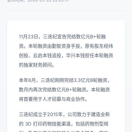
11月23日，三迭纪宣告完结数亿元B+轮融
资。本轮融资由勤智资身手投，原有股东经纬
创投、云启本钱追投，华兴本钱担任本轮融资
的独家财务顾问。
本年6月，三迭纪刚刚完结3.3亿元B轮融资，
数月内再次完结数亿元B+轮融资。本轮融资
将首要用于人才招募与商业协作。
三迭纪成立于2015年，公司致力于建造全新
的 3D 打印药物技能渠道，包括药物剂型规