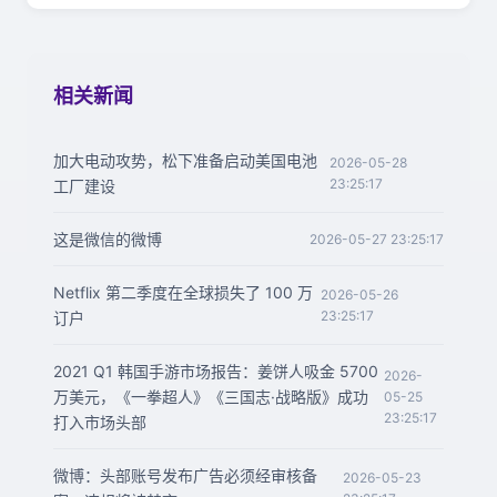
相关新闻
加大电动攻势，松下准备启动美国电池
2026-05-28
23:25:17
工厂建设
这是微信的微博
2026-05-27 23:25:17
Netflix 第二季度在全球损失了 100 万
2026-05-26
23:25:17
订户
2021 Q1 韩国手游市场报告：姜饼人吸金 5700
2026-
万美元，《一拳超人》《三国志·战略版》成功
05-25
23:25:17
打入市场头部
微博：头部账号发布广告必须经审核备
2026-05-23