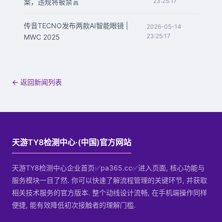
23:25:17
案，违规将被禁言
传音TECNO发布两款AI智能眼镜 |
2026-05-14
23:25:17
MWC 2025
← 返回新闻列表
天游TY8检测中心·(中国)官方网站
天游TY8检测中心企业首页✅pa365.cc✅进入页面, 核心功能与
服务模块一目了然. 你可以快速了解流程管理的关键环节, 并获取
相关技术服务的官方版本. 整个动线设计流畅, 在手机端操作同样
便捷, 能有效降低初次接触者的理解门槛.