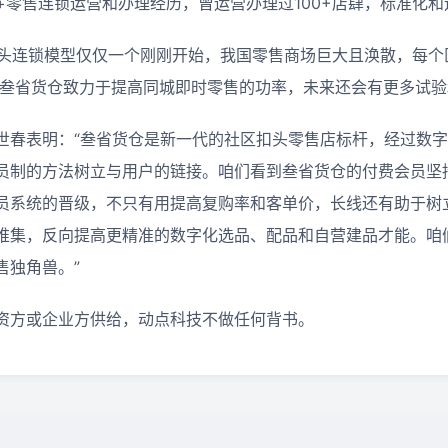
+零售连锁运营和办理经历，曾运营办理过100+店肆，标准化
扣头连锁模型仅仅一个刚刚开始，我国零售商场巨大且涣散，每个
。叁省货仓致力于提高同城即时零售的功率，未来还会有更多试
世春表明：“叁省货仓是新一代的社区扣头零售店标杆，经过数
员制的方法树立与用户的链接。咱们看到叁省货仓的付费会员坚
员系统的晋级，不只有用提高复购率和客单价，长线还有助于树
堆集，反向提高更精准的数字化选品、配品和自营建品才能。咱
售独角兽。”
资方或企业方供给，动点科技不做任何背书。