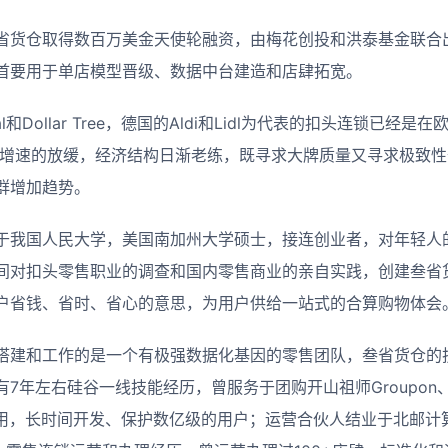
省货仓取得数百万美金天使轮融资，由梅花创投和洪泰基金联合
首要用于单店模型晋级、数据中台建造和店肆拓宽。
eral和Dollar Tree，德国的Aldi和Lidl为代表的扣头连锁已
济增速的放缓，经济结构日渐老练，既寻求大牌质量又寻求极致
群增加趋势。
于我国人民大学，美国南加州大学硕士，接连创业者，对年轻人
间对扣头零售职业的调查和国内零售商业的亲自实践，创建叁省
户省钱、省时、省心的意思，为用户供给一站式的合算购物体会
搭建和工作的是一个有极强数据化基因的零售团队，叁省货仓的
年左右硅谷一线技能经历，曾服务于团购开山祖师Groupon、Ap
使用，长时间开发、保护数亿级的用户；运营合伙人结业于北邮计