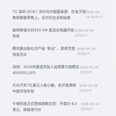
TC 深圳 2018 | 沃尔玛中国霍泰德：在电子销
2026-06-
14 23:25:17
售和智能零售上，沃尔玛也没有缺席
路特斯强大的450 kW 直流充电器开始
2026-06-06
23:25:17
布局
腾讯推出新社交产品 “有记” ，爱奇艺想
2026-05-30
23:25:17
涨会员价
深圳：2024年建成并投入运营算力规模达
2026-05-28
23:25:17
4000PFLOPS
大众汽车7亿美元入股小鹏，会开发两款
2026-05-26
23:25:17
中国市场车型
牛电科技正式登陆纳斯达克：开盘价 8.5
2026-05-24
23:25:17
美元，跌破发行价