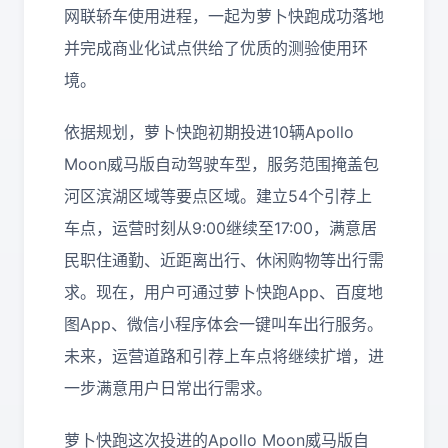
网联轿车使用进程，一起为萝卜快跑成功落地
并完成商业化试点供给了优质的测验使用环
境。
依据规划，萝卜快跑初期投进10辆Apollo
Moon威马版自动驾驶车型，服务范围掩盖包
河区滨湖区域等要点区域。建立54个引荐上
车点，运营时刻从9:00继续至17:00，满意居
民职住通勤、近距离出行、休闲购物等出行需
求。现在，用户可通过萝卜快跑App、百度地
图App、微信小程序体会一键叫车出行服务。
未来，运营道路和引荐上车点将继续扩增，进
一步满意用户日常出行需求。
萝卜快跑这次投进的Apollo Moon威马版自