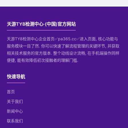
天游TY8检测中心·(中国)官方网站
天游TY8检测中心企业首页✅pa365.cc✅进入页面, 核心功能与
服务模块一目了然. 你可以快速了解流程管理的关键环节, 并获取
相关技术服务的官方版本. 整个动线设计流畅, 在手机端操作同样
便捷, 能有效降低初次接触者的理解门槛.
快速导航
首页
关于我们
新闻中心
联系我们